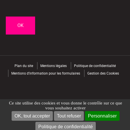
CAPTCHA
Plan du site
Mentions légales
Politique de confidentialité
Mentions d’information pour les formulaires
Gestion des Cookies
Ce site utilise des cookies et vous donne le contrôle sur ce que
vous souhaitez activer
OK, tout accepter
Tout refuser
Personnaliser
NOUS CONTACTER
TROUVER UN MAGASIN
Politique de confidentialité