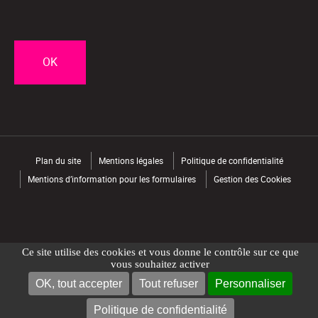
CAPTCHA
Plan du site
Mentions légales
Politique de confidentialité
Mentions d’information pour les formulaires
Gestion des Cookies
Ce site utilise des cookies et vous donne le contrôle sur ce que
vous souhaitez activer
OK, tout accepter
Tout refuser
Personnaliser
NOUS CONTACTER
TROUVER UN MAGASIN
Politique de confidentialité