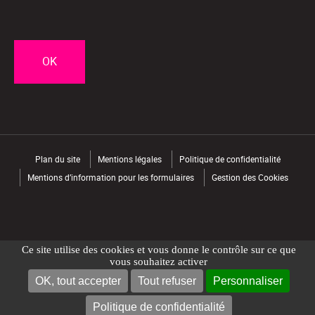
CAPTCHA
Plan du site
Mentions légales
Politique de confidentialité
Mentions d’information pour les formulaires
Gestion des Cookies
Ce site utilise des cookies et vous donne le contrôle sur ce que
vous souhaitez activer
OK, tout accepter
Tout refuser
Personnaliser
NOUS CONTACTER
TROUVER UN MAGASIN
Politique de confidentialité