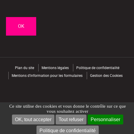
CAPTCHA
Plan du site
Mentions légales
Politique de confidentialité
Mentions d’information pour les formulaires
Gestion des Cookies
Ce site utilise des cookies et vous donne le contrôle sur ce que
vous souhaitez activer
OK, tout accepter
Tout refuser
Personnaliser
NOUS CONTACTER
TROUVER UN MAGASIN
Politique de confidentialité