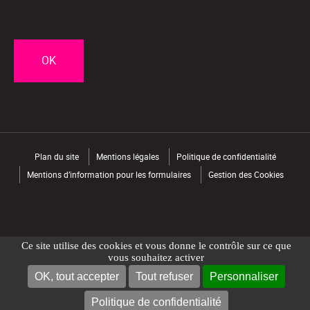
CAPTCHA
Plan du site
Mentions légales
Politique de confidentialité
Mentions d’information pour les formulaires
Gestion des Cookies
Ce site utilise des cookies et vous donne le contrôle sur ce que
vous souhaitez activer
OK, tout accepter
Tout refuser
Personnaliser
NOUS CONTACTER
TROUVER UN MAGASIN
Politique de confidentialité