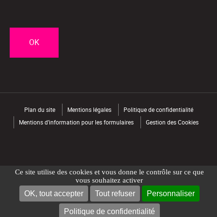
CAPTCHA
Plan du site
Mentions légales
Politique de confidentialité
Mentions d’information pour les formulaires
Gestion des Cookies
Ce site utilise des cookies et vous donne le contrôle sur ce que
vous souhaitez activer
OK, tout accepter
Tout refuser
Personnaliser
NOUS CONTACTER
TROUVER UN MAGASIN
Politique de confidentialité