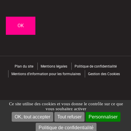
CAPTCHA
Plan du site
Mentions légales
Politique de confidentialité
Mentions d’information pour les formulaires
Gestion des Cookies
Ce site utilise des cookies et vous donne le contrôle sur ce que
vous souhaitez activer
OK, tout accepter
Tout refuser
Personnaliser
NOUS CONTACTER
TROUVER UN MAGASIN
Politique de confidentialité