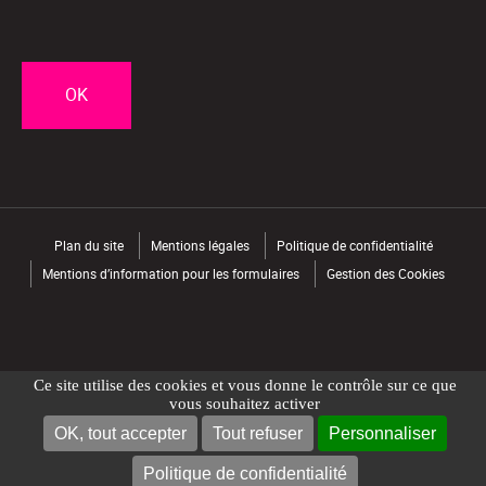
CAPTCHA
Plan du site
Mentions légales
Politique de confidentialité
Mentions d’information pour les formulaires
Gestion des Cookies
Ce site utilise des cookies et vous donne le contrôle sur ce que
vous souhaitez activer
OK, tout accepter
Tout refuser
Personnaliser
NOUS CONTACTER
TROUVER UN MAGASIN
Politique de confidentialité