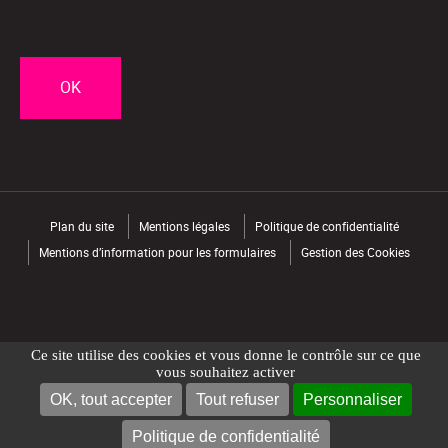
CAPTCHA
Plan du site
Mentions légales
Politique de confidentialité
Mentions d’information pour les formulaires
Gestion des Cookies
Ce site utilise des cookies et vous donne le contrôle sur ce que
vous souhaitez activer
OK, tout accepter
Tout refuser
Personnaliser
NOUS CONTACTER
TROUVER UN MAGASIN
Politique de confidentialité