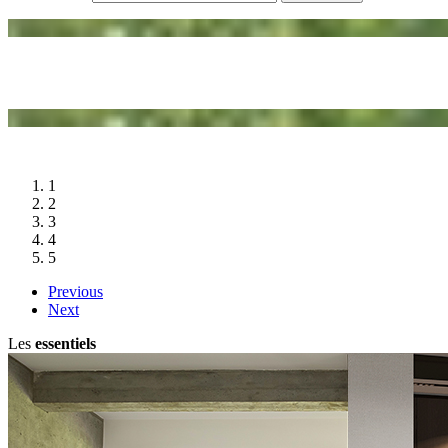
Voir la collection
1
2
3
4
5
Previous
Next
Les
essentiels