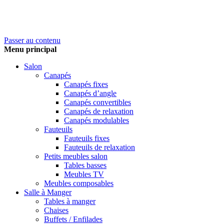
Passer au contenu
Menu principal
Salon
Canapés
Canapés fixes
Canapés d’angle
Canapés convertibles
Canapés de relaxation
Canapés modulables
Fauteuils
Fauteuils fixes
Fauteuils de relaxation
Petits meubles salon
Tables basses
Meubles TV
Meubles composables
Salle à Manger
Tables à manger
Chaises
Buffets / Enfilades