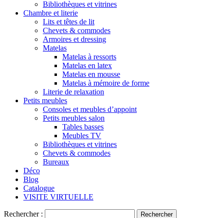
Bibliothèques et vitrines
Chambre et literie
Lits et têtes de lit
Chevets & commodes
Armoires et dressing
Matelas
Matelas à ressorts
Matelas en latex
Matelas en mousse
Matelas à mémoire de forme
Literie de relaxation
Petits meubles
Consoles et meubles d’appoint
Petits meubles salon
Tables basses
Meubles TV
Bibliothèques et vitrines
Chevets & commodes
Bureaux
Déco
Blog
Catalogue
VISITE VIRTUELLE
Rechercher :