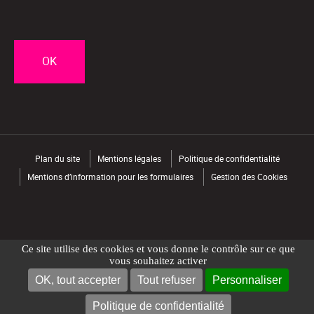
CAPTCHA
Plan du site
Mentions légales
Politique de confidentialité
Mentions d’information pour les formulaires
Gestion des Cookies
Ce site utilise des cookies et vous donne le contrôle sur ce que
vous souhaitez activer
OK, tout accepter
Tout refuser
Personnaliser
NOUS CONTACTER
TROUVER UN MAGASIN
Politique de confidentialité