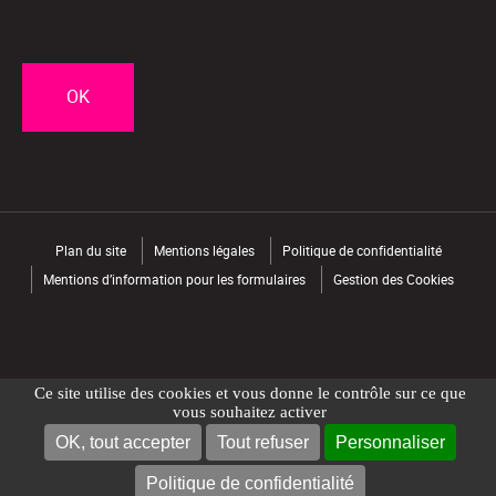
CAPTCHA
Plan du site
Mentions légales
Politique de confidentialité
Mentions d’information pour les formulaires
Gestion des Cookies
Ce site utilise des cookies et vous donne le contrôle sur ce que
vous souhaitez activer
OK, tout accepter
Tout refuser
Personnaliser
NOUS CONTACTER
TROUVER UN MAGASIN
Politique de confidentialité