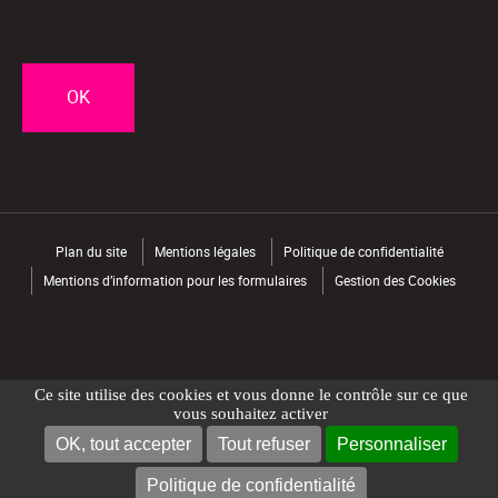
CAPTCHA
Plan du site
Mentions légales
Politique de confidentialité
Mentions d’information pour les formulaires
Gestion des Cookies
Ce site utilise des cookies et vous donne le contrôle sur ce que
vous souhaitez activer
OK, tout accepter
Tout refuser
Personnaliser
NOUS CONTACTER
TROUVER UN MAGASIN
Politique de confidentialité