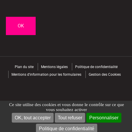
CAPTCHA
Plan du site
Mentions légales
Politique de confidentialité
Mentions d’information pour les formulaires
Gestion des Cookies
Ce site utilise des cookies et vous donne le contrôle sur ce que
vous souhaitez activer
OK, tout accepter
Tout refuser
Personnaliser
NOUS CONTACTER
TROUVER UN MAGASIN
Politique de confidentialité