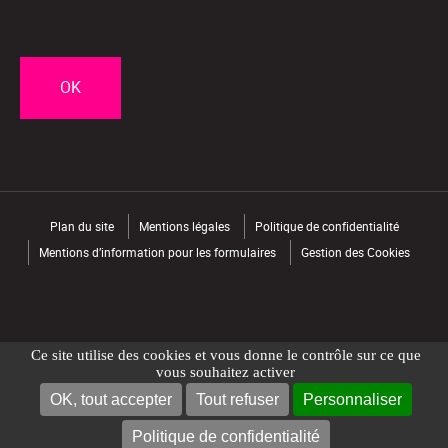
CAPTCHA
Plan du site
Mentions légales
Politique de confidentialité
Mentions d’information pour les formulaires
Gestion des Cookies
Ce site utilise des cookies et vous donne le contrôle sur ce que
vous souhaitez activer
OK, tout accepter
Tout refuser
Personnaliser
NOUS CONTACTER
TROUVER UN MAGASIN
Politique de confidentialité