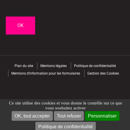
CAPTCHA
Plan du site
Mentions légales
Politique de confidentialité
Mentions d’information pour les formulaires
Gestion des Cookies
Ce site utilise des cookies et vous donne le contrôle sur ce que
vous souhaitez activer
OK, tout accepter
Tout refuser
Personnaliser
NOUS CONTACTER
TROUVER UN MAGASIN
Politique de confidentialité