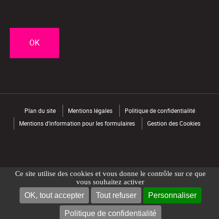
CAPTCHA
Plan du site
Mentions légales
Politique de confidentialité
Mentions d’information pour les formulaires
Gestion des Cookies
Ce site utilise des cookies et vous donne le contrôle sur ce que
vous souhaitez activer
OK, tout accepter
Tout refuser
Personnaliser
NOUS CONTACTER
TROUVER UN MAGASIN
Politique de confidentialité