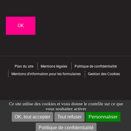
CAPTCHA
Plan du site
Mentions légales
Politique de confidentialité
Mentions d’information pour les formulaires
Gestion des Cookies
Ce site utilise des cookies et vous donne le contrôle sur ce que
vous souhaitez activer
OK, tout accepter
Tout refuser
Personnaliser
NOUS CONTACTER
TROUVER UN MAGASIN
Politique de confidentialité