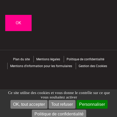
CAPTCHA
Plan du site
Mentions légales
Politique de confidentialité
Mentions d’information pour les formulaires
Gestion des Cookies
Ce site utilise des cookies et vous donne le contrôle sur ce que
vous souhaitez activer
OK, tout accepter
Tout refuser
Personnaliser
NOUS CONTACTER
TROUVER UN MAGASIN
Politique de confidentialité