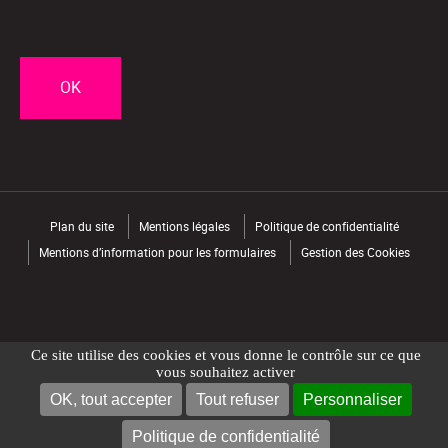
CAPTCHA
Plan du site
Mentions légales
Politique de confidentialité
Mentions d’information pour les formulaires
Gestion des Cookies
Ce site utilise des cookies et vous donne le contrôle sur ce que
vous souhaitez activer
OK, tout accepter
Tout refuser
Personnaliser
NOUS CONTACTER
TROUVER UN MAGASIN
Politique de confidentialité