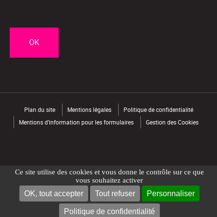
CAPTCHA
Plan du site
Mentions légales
Politique de confidentialité
Mentions d’information pour les formulaires
Gestion des Cookies
Ce site utilise des cookies et vous donne le contrôle sur ce que
vous souhaitez activer
OK, tout accepter
Tout refuser
Personnaliser
NOUS CONTACTER
TROUVER UN MAGASIN
Politique de confidentialité