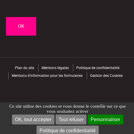
CAPTCHA
Plan du site
Mentions légales
Politique de confidentialité
Mentions d’information pour les formulaires
Gestion des Cookies
Ce site utilise des cookies et vous donne le contrôle sur ce que
vous souhaitez activer
OK, tout accepter
Tout refuser
Personnaliser
NOUS CONTACTER
TROUVER UN MAGASIN
Politique de confidentialité